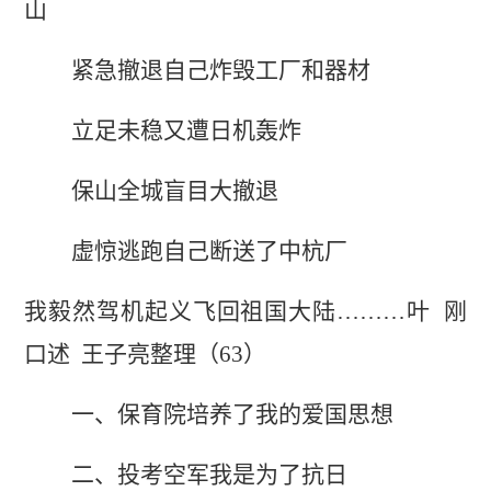
山
紧急撤退自己炸毁工厂和器材
立足未稳又遭日机轰炸
保山全城盲目大撤退
虚惊逃跑自己断送了中杭厂
我毅然驾机起义飞回祖国大陆………
叶 刚
口述 王子亮整理（63）
一、保育院培养了我的爱国思想
二、投考空军我是为了抗日