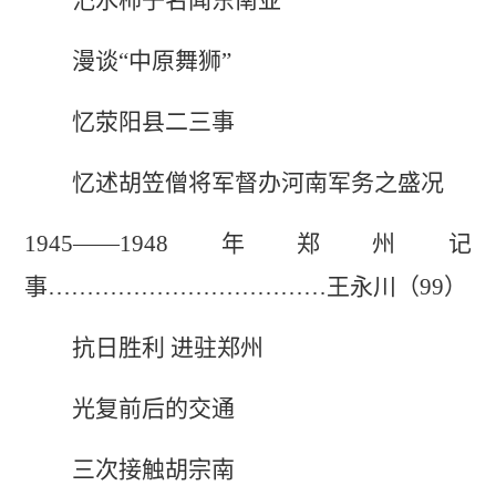
汜水柿子名闻东南亚
漫谈“中原舞狮”
忆荥阳县二三事
忆述胡笠僧将军督办河南军务之盛况
1945
——1948年郑州记
事………………………………
王永川（99）
抗日胜利 进驻郑州
光复前后的交通
三次接触胡宗南