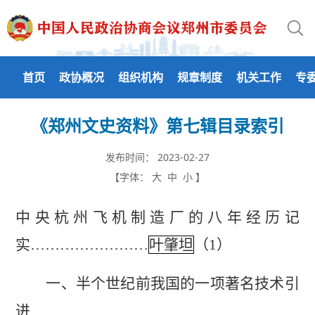
首页
政协概况
组织机构
规章制度
机关工作
专
《郑州文史资料》第七辑目录索引
发布时间：
2023-02-27
【字体：
大
中
小
】
中央杭州飞机制造厂的八年经历记
实……………………
叶肇坦
（1）
一、半个世纪前我国的一项著名技术引
进