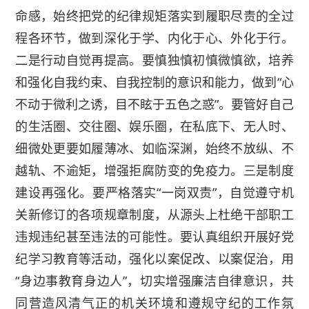
命感，始终把党的纪律规矩落实到履职尽责的全过
程各环节，做到深化于学、内化于心、外化于行。
二是行动自觉再提高。要慎独慎初慎微慎欲，培养
和强化自我约束、自我控制的意识和能力，做到“心
不动于微利之诱，目不眩于五色之惑”。要管好自己
的生活圈、交往圈、娱乐圈，在私底下、无人时、
细微处更要如履薄冰、如临深渊，始终不放纵、不
越轨、不逾矩，增强拒腐防变的免疫力。三是制度
建设再强化。要严格落实“一岗双责”，自觉遵守机
关新修订的各项规章制度，从源头上杜绝干部职工
违规违纪甚至违法的可能性。要认真组织开展好党
纪学习教育等活动，强化以案促改、以案促治，用
“身边事教育身边人”，切实增强廉洁自律意识，共
同营造风清气正的机关环境和遵规守纪的工作氛